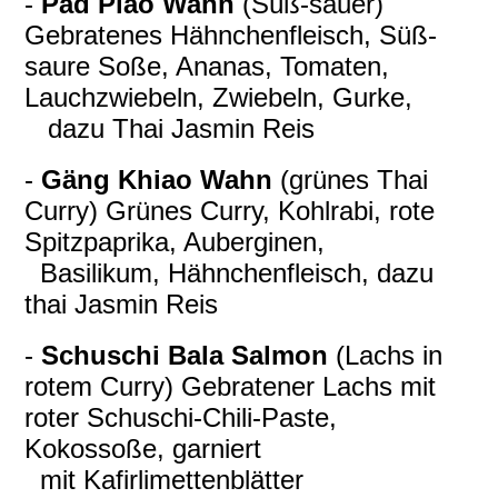
-
Pad Piao Wahn
(Süß-sauer)
Gebratenes Hähnchenfleisch, Süß-
saure Soße, Ananas, Tomaten,
Lauchzwiebeln, Zwiebeln, Gurke,
dazu Thai Jasmin Reis
-
Gäng Khiao Wahn
(grünes Thai
Curry) Grünes Curry, Kohlrabi, rote
Spitzpaprika, Auberginen,
Basilikum, Hähnchenfleisch, dazu
thai Jasmin Reis
-
Schuschi Bala Salmon
(Lachs in
rotem Curry) Gebratener Lachs mit
roter Schuschi-Chili-Paste,
Kokossoße, garniert
mit Kafirlimettenblätter